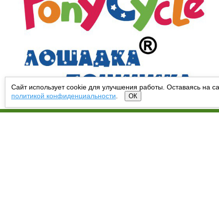
Сайт использует cookie для улучшения работы. Оставаясь на са
политикой конфиденциальности
.
ОК
Главная
О понициклах
Каталог
Доставка и оплата
Бизнес
Отзывы
Фото
Вопросы и ответы
Контактная информация
8 (800) 201-20-92 (бесплатно по России)
Наш адрес:
Г. Москва, 2-й котляковский переулок д.1