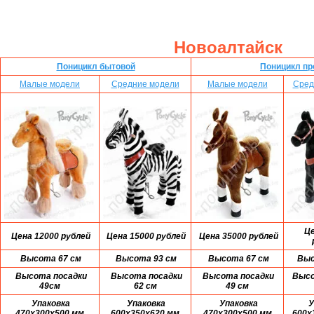
Новоалтайск
Поницикл бытовой
Поницикл п
Малые модели
Средние модели
Малые модели
Сред
Це
Цена 12000 рублей
Цена 15000 рублей
Цена 35000 рублей
Высота 67 см
Высота 93 см
Высота 67 см
Выс
Высота посадки
Высота посадки
Высота посадки
Высо
49см
62 см
49 см
Упаковка
Упаковка
Упаковка
У
470x300x500 мм
600x350x620 мм
470x300x500 мм
600x