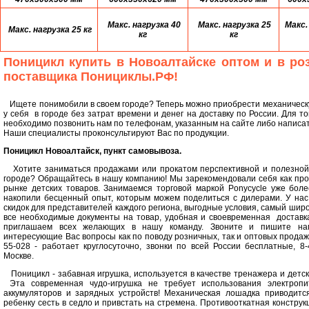
Макс. нагрузка 40
Макс. нагрузка 25
Макс.
Макс. нагрузка 25 кг
кг
кг
Поницикл купить в Новоалтайске оптом и в ро
поставщика Понициклы.РФ!
Ищете понимобили в своем городе? Теперь можно приобрести механическ
у себя в городе без затрат времени и денег на доставку по России. Для то
необходимо позвонить нам по телефонам, указанным на сайте либо написат
Наши специалисты проконсультируют Вас по продукции.
Поницикл Новоалтайск, пункт самовывоза.
Хотите заниматься продажами или прокатом перспективной и полезной 
городе? Обращайтесь в нашу компанию! Мы зарекомендовали себя как пр
рынке детских товаров. Занимаемся торговой маркой Ponycycle уже боле
накопили бесценный опыт, которым можем поделиться с дилерами. У нас
скидок для представителей каждого региона, выгодные условия, самый шир
все необходимые документы на товар, удобная и своевременная доставк
приглашаем всех желающих в нашу команду. Звоните и пишите н
интересующие Вас вопросы как по поводу розничных, так и оптовых продаж
55-028 - работает круглосуточно, звонки по всей России бесплатные, 8-
Москве.
Поницикл - забавная игрушка, используется в качестве тренажера и детск
Эта современная чудо-игрушка не требует использования электропит
аккумуляторов и зарядных устройств! Механическая лошадка приводится
ребенку сесть в седло и привстать на стремена. Противооткатная конструкц