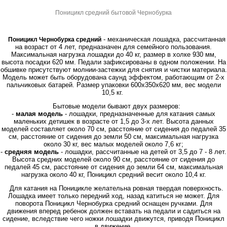
Поницикл средний бытовой Чернобурка
- механическая лошадка, рассчитанная
Поницикл Чернобурка средний
на возраст от 4 лет, предназначен для семейного пользования.
Максимальная нагрузка лошадки до 40 кг, размер в холке 930 мм,
высота посадки 620 мм. Педали зафиксированы в одном положении. На
обшивке присутствуют молнии-застежки для снятия и чистки материала.
Модель может быть оборудована саунд эффектом, работающим от 2-х
пальчиковых батарей. Размер упаковки 600x350x620 мм, вес модели
10,5 кг.
Бытовые модели бывают двух размеров:
-
малая модель
- лошадки, предназначенные для катания самых
маленьких детишек в возрасте от 1,5 до 3-х лет. Высота данных
моделей составляет около 70 см, расстояние от сидения до педалей 35
см, расстояние от сидения до земли 50 см, максимальная нагрузка
около 30 кг, вес малых моделей около 7,6 кг;
-
средняя модель
- лошадки, рассчитанные на детей от 3,5 до 7 - 8 лет.
Высота средних моделей около 90 см, расстояние от сидения до
педалей 45 см, расстояние от сидения до земли 64 см, максимальная
нагрузка около 40 кг, Поницикл средний весит около 10,4 кг.
Для катания на Поницикле желательна ровная твердая поверхность.
Лошадка имеет только передний ход, назад катиться не может. Для
поворота Поницикл Чернобурка средний оснащен ручками. Для
движения вперед ребенок должен вставать на педали и садиться на
сидение, вследствие чего ножки лошадки движутся, приводя Поницикл
в движение.